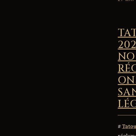
TA
202
NO
RÉ
ON
SA
LÉ
#
Tato
régleme