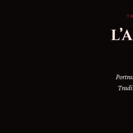
T
L’
Portra
Tradit