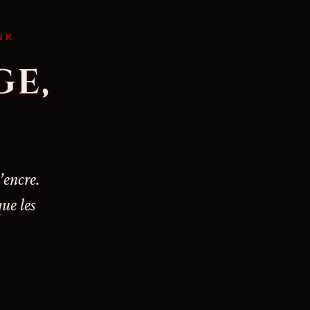
NK
GE,
’encre.
que les