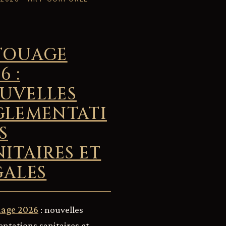
TOUAGE
6 :
UVELLES
GLEMENTATI
S
NITAIRES ET
GALES
uage 2026
: nouvelles
ntations sanitaires et