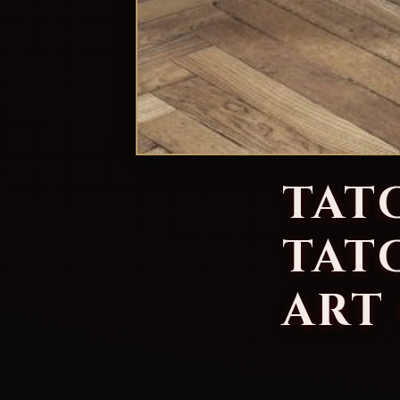
TAT
TAT
ART