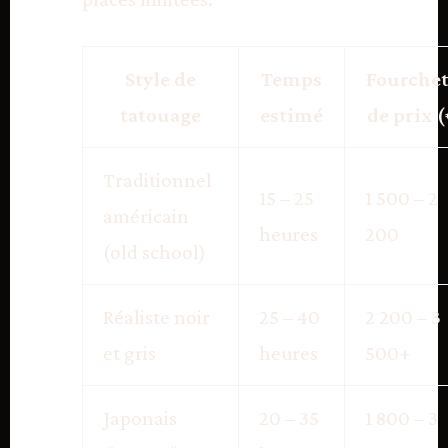
Style de
Temps
Fourchet
tatouage
estimé
de prix (
Traditionnel
15 – 25
1 500 – 2
américain
heures
200
(old school)
Réaliste noir
25 – 40
2 200 – 3
et gris
heures
500+
Japonais
20 – 35
1 800 – 3