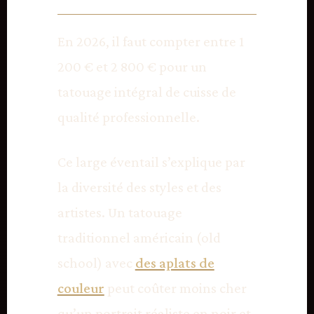
En 2026, il faut compter entre 1
200 € et 2 800 € pour un
tatouage intégral de cuisse de
qualité professionnelle.
Ce large éventail s’explique par
la diversité des styles et des
artistes. Un tatouage
traditionnel américain (old
school) avec
des aplats de
couleur
peut coûter moins cher
qu’un portrait réaliste en noir et