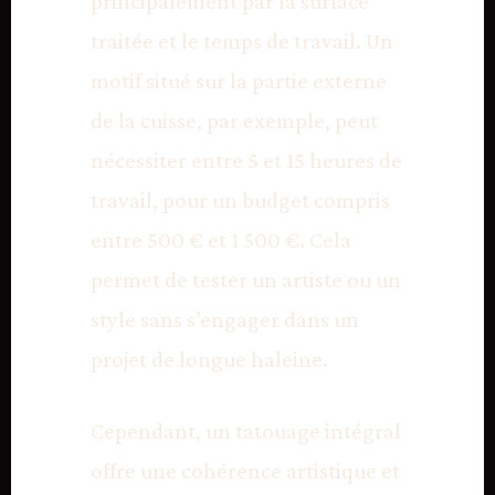
principalement par la surface
traitée et le temps de travail. Un
motif situé sur la partie externe
de la cuisse, par exemple, peut
nécessiter entre 5 et 15 heures de
travail, pour un budget compris
entre 500 € et 1 500 €. Cela
permet de tester un artiste ou un
style sans s’engager dans un
projet de longue haleine.
Cependant, un tatouage intégral
offre une cohérence artistique et