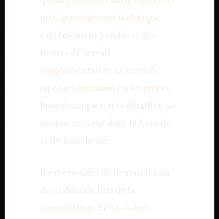
gris, qui exige une technique
extrêmement précise et des
heures de travail
supplémentaires. Les motifs
japonais (irezumi) ou les pièces
biomécaniques, très détaillés, se
situent souvent dans le haut de
cette fourchette.
Il est essentiel de demander un
devis détaillé lors de la
consultation. Celui-ci doit