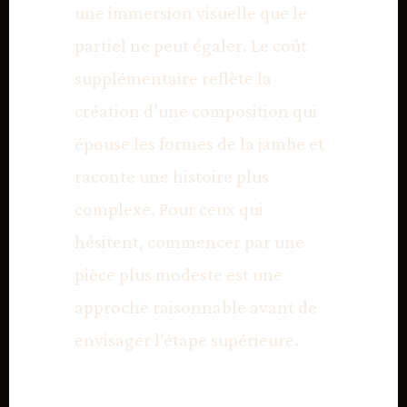
une immersion visuelle que le
partiel ne peut égaler. Le coût
supplémentaire reflète la
création d’une composition qui
épouse les formes de la jambe et
raconte une histoire plus
complexe. Pour ceux qui
hésitent, commencer par une
pièce plus modeste est une
approche raisonnable avant de
envisager l’étape supérieure.