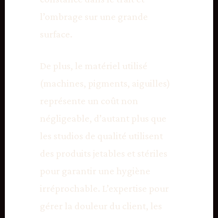
l’ombrage sur une grande
surface.
De plus, le matériel utilisé
(machines, pigments, aiguilles)
représente un coût non
négligeable, d’autant plus que
les studios de qualité utilisent
des produits jetables et stériles
pour garantir une hygiène
irréprochable. L’expertise pour
gérer la douleur du client, les