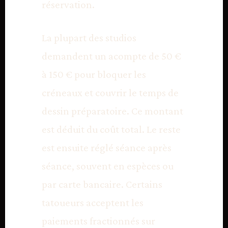
réservation.
La plupart des studios
demandent un acompte de 50 €
à 150 € pour bloquer les
créneaux et couvrir le temps de
dessin préparatoire. Ce montant
est déduit du coût total. Le reste
est ensuite réglé séance après
séance, souvent en espèces ou
par carte bancaire. Certains
tatoueurs acceptent les
paiements fractionnés sur