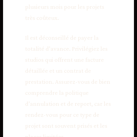
plusieurs mois pour les projets
très coûteux.
Il est déconseillé de payer la
totalité d’avance. Privilégiez les
studios qui offrent une facture
détaillée et un contrat de
prestation. Assurez-vous de bien
comprendre la politique
d’annulation et de report, car les
rendez-vous pour ce type de
projet sont souvent prisés et les
places limitées.