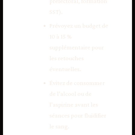
préfectoral, formation
SST).
Prévoyez un budget de
10 à 15 %
supplémentaire pour
les retouches
éventuelles.
Évitez de consommer
de l’alcool ou de
l’aspirine avant les
séances pour fluidifier
le sang.