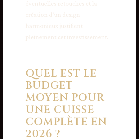
éventuelles retouches et la
création d’un design
harmonieux justifient
pleinement cet investissement.
QUEL EST LE
BUDGET
MOYEN POUR
UNE CUISSE
COMPLÈTE EN
2026 ?