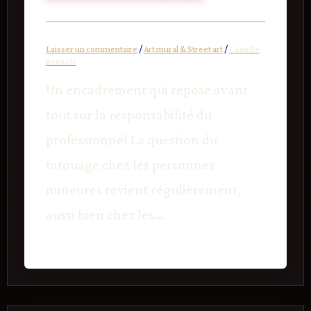
Laisser un commentaire
/
Art mural & Street art
/
Camille
Renault
Un encadrement qui repose avant
tout sur la responsabilité du
professionnel La question du
tatouage chez les personnes
mineures revient régulièrement,
aussi bien chez les…