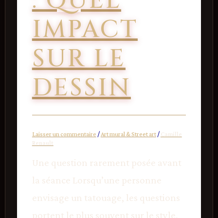
: QUEL
IMPACT
SUR LE
DESSIN
Laisser un commentaire
/
Art mural & Street art
/
Camille
Renault
Une question rarement posée avant
la séance Lorsqu’une personne
envisage un tatouage, les questions
portent le plus souvent sur le style,