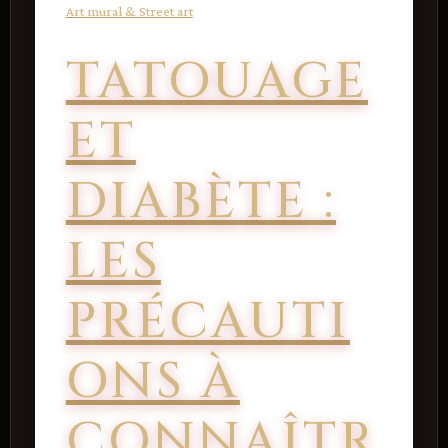
Art mural & Street art
TATOUAGE
ET
DIABÈTE :
LES
PRÉCAUTI
ONS À
CONNAÎTR