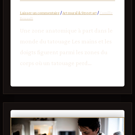
Laisser un commentaire
/
Art mural & Street art
/
Camille
Renault
Une zone anatomique à part dans le
monde du tatouage Les mains et les
doigts figurent parmi les zones du
corps où un tatouage perd…