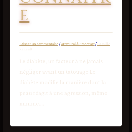
E
Laisser un commentaire
/
Art mural & Street art
/
Camille
Renault
Le diabète, un facteur à ne jamais
négliger avant un tatouage Le
diabète modifie la manière dont la
peau réagit à une agression, même
minime….