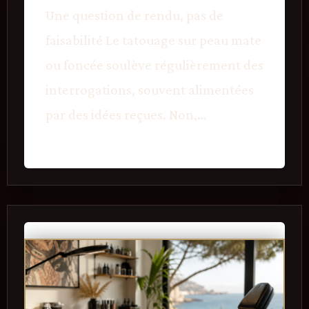
Une question de rendu, pas de
faisabilité Le tatouage sur peau mate
ou foncée soulève régulièrement des
interrogations, souvent alimentées
par des idées reçues. Non,…