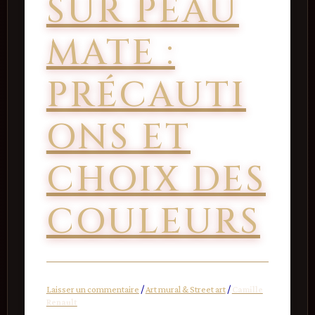
SUR PEAU
MATE :
PRÉCAUTI
ONS ET
CHOIX DES
COULEURS
Laisser un commentaire
/
Art mural & Street art
/
Camille
Renault