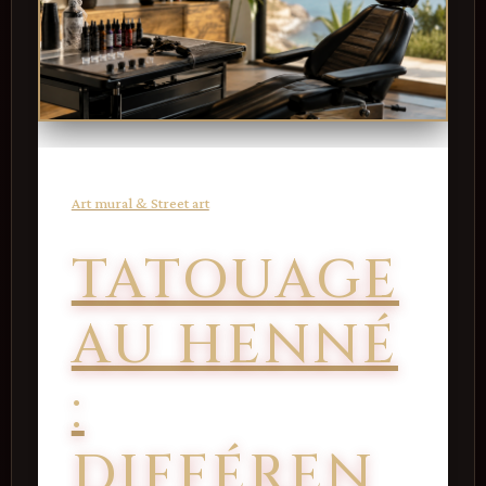
Art mural & Street art
TATOUAGE
AU HENNÉ
:
DIFFÉREN