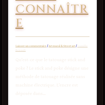
CONNAÎTR
E
Laisser un commentaire
/
Art mural & Street art
/
Camille
Renault
Qu’est-ce que le tatouage stick and
poke ? Le stick and poke désigne une
méthode de tatouage réalisée sans
machine électrique. L’encre est
déposée dans…