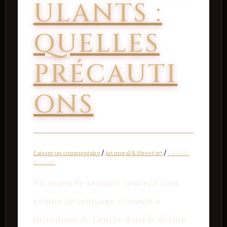
ULANTS :
QUELLES
PRÉCAUTI
ONS
Laisser un commentaire
/
Art mural & Street art
/
Camille
Renault
Un enjeu de sécurité souvent sous-
estimé Le tatouage consiste à
introduire de l’encre dans le derme