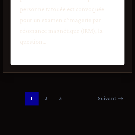
personne tatouée est convoquée
pour un examen d’imagerie par
résonance magnétique (IRM), la
question…
1
2
3
Suivant
→