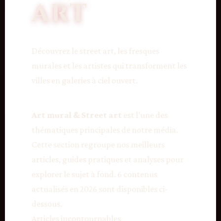
ART
Découvrez le street art, les fresques
murales et les artistes qui transforment les
villes en galeries à ciel ouvert.
Art mural & Street art
est l’une des
thématiques principales de notre média.
Cette section regroupe nos meilleurs
articles, guides pratiques et analyses pour
explorer le sujet à fond. 6 contenus
actualisés en 2026 sont disponibles ci-
dessous.
Articles incontournables