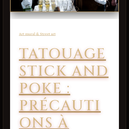
Art mural & Street art
TATOUAGE
STICK AND
POKE :
PRÉCAUTI
ONS À