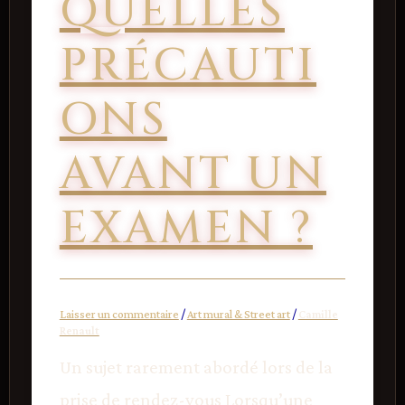
QUELLES
PRÉCAUTI
ONS
AVANT UN
EXAMEN ?
Laisser un commentaire
/
Art mural & Street art
/
Camille
Renault
Un sujet rarement abordé lors de la
prise de rendez-vous Lorsqu’une