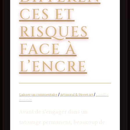
CES ET
RISQUES
FACE À
L’ENCRE
Laisser un commentaire
/
Art mural & Street art
/
Camille
Renault
Avant de s’engager dans un
tatouage permanent, beaucoup de