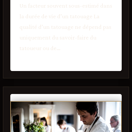
Un facteur souvent sous-estimé dans
la durée de vie d’un tatouage La
qualité d’un tatouage ne dépend pas
uniquement du savoir-faire du
tatoueur ou de…