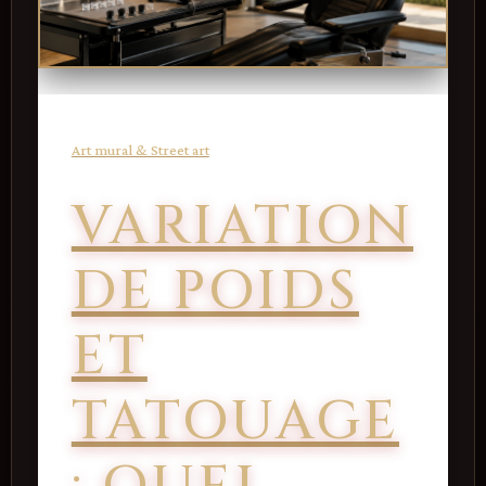
Art mural & Street art
VARIATION
DE POIDS
ET
TATOUAGE