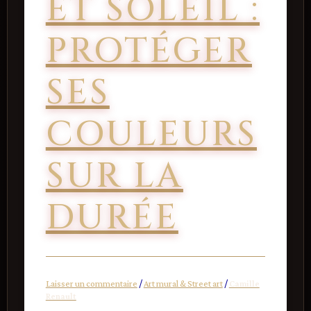
ET SOLEIL :
PROTÉGER
SES
COULEURS
SUR LA
DURÉE
Laisser un commentaire
/
Art mural & Street art
/
Camille
Renault