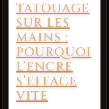
TATOUAGE
SUR LES
MAINS :
POURQUOI
L’ENCRE
S’EFFACE
VITE